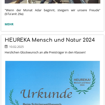
"Wenn der Monat Adar beginnt, steigern wir unsere Freude"
(bTa'anit 29a)
WENN
MEHR
DER
ADAR
BEGINNT...:
HEUREKA Mensch und Natur 2024
10.02.2025
Herzlichen Glückwunsch an alle Preisträger in den Klassen!