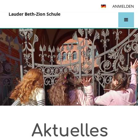
ANMELDEN
Lauder Beth-Zion Schule
Startseite
Aktuelles
Aktuelle Informationen für Eltern und
Schüler