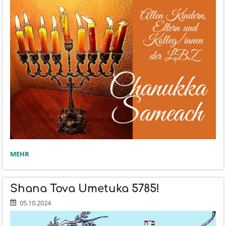
CHANUKKA
MEHR
SAMEACH!:
Shana Tova Umetuka 5785!
05.10.2024