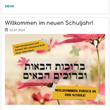
GRAFITTI-
MEHR
WORKSHOP
MIT
BENZION
Willkommen im neuen Schuljahr!
BROFMAN:
03.07.2024