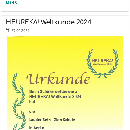
WILLKOMMEN
MEHR
IM
NEUEN
SCHULJAHR!:
HEUREKA! Weltkunde 2024
27.06.2024