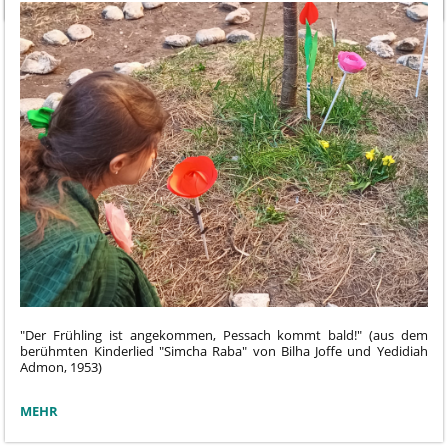
DER
MATHEMATIK
2025:
"Der Frühling ist angekommen, Pessach kommt bald!" (aus dem
berühmten Kinderlied "Simcha Raba" von Bilha Joffe und Yedidiah
Admon, 1953)
WENN
MEHR
DER
FRÜHLING