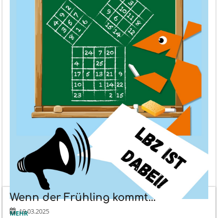
Wenn der Frühling kommt...
19.03.2025
KÄNGURU
MEHR