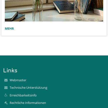
DER
MEHR
BEGINN
EINES
GARTENS,
1.
KLASSE:
Links
Webmaster
Technische Unterstützung
Erreichbarkeitsinfo
Rechtliche Informationen