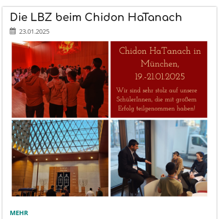
UND
NATUR
Die LBZ beim Chidon HaTanach
2024:
23.01.2025
DIE
MEHR