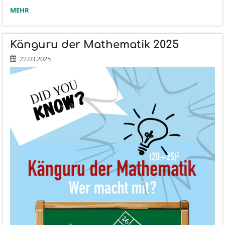
DIE
MEHR
HUMBOLDT-
EXPLORER
AN
Känguru der Mathematik 2025
DER
LBZ:
22.03.2025