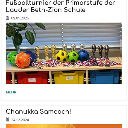
GEWINNERN!:
Fußballturnier der Primarstufe der
Lauder Beth-Zion Schule
09.01.2025
FUSSBALLTURNIER D
MEHR
ER P
RIMARSTUFE D
ER L
Chanukka Sameach!
AUDER B
ETH-Z
24.12.2024
ION S
CHULE: