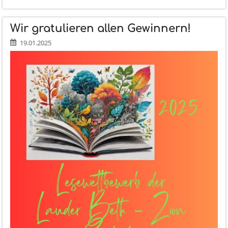
LBZ
BEIM
CHIDON
Wir gratulieren allen Gewinnern!
HATANACH
:
19.01.2025