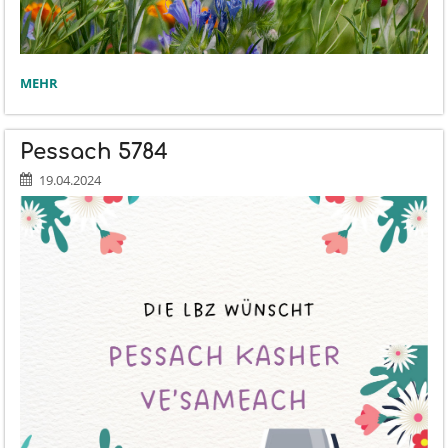
WIR
MEHR
FREUEN
UNS
AUF
Pessach 5784
DEN
WANDERTAG!:
19.04.2024