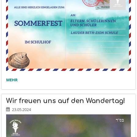
WIR
MEHR
FREUEN
UNS
AUF
Wir freuen uns auf den Wandertag!
DAS
SOMMERFEST!:
23.05.2024