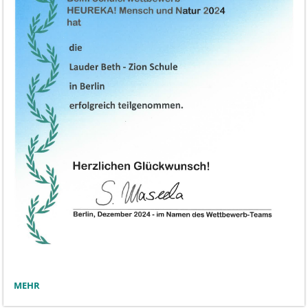
HEUREKA
MEHR
MENSCH