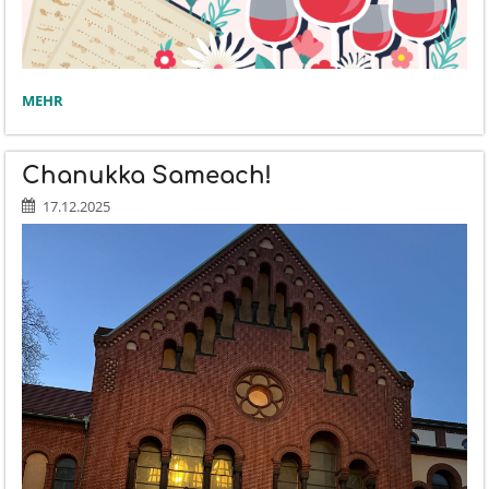
SCHÖNE
MEHR
FEIERTAGE!:
Chanukka Sameach!
17.12.2025